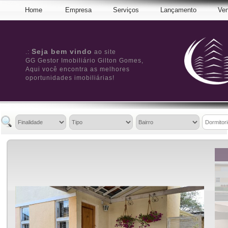
Home
Empresa
Serviços
Lançamento
Ve
Seja bem vindo
.:
ao site
GG Gestor Imobiliário Gilton Gomes,
Aqui você encontra as melhores
oportunidades imobiliárias!